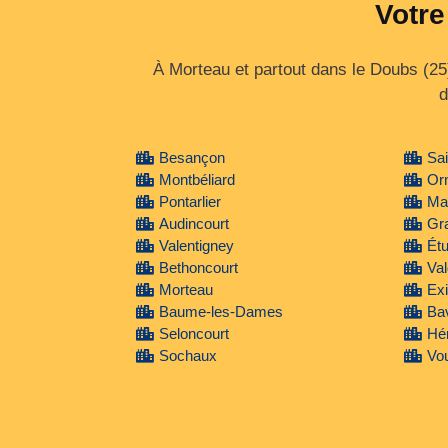
Votre
À Morteau et partout dans le Doubs (25
d
Besançon
Sai
Montbéliard
Or
Pontarlier
Ma
Audincourt
Gr
Valentigney
Ét
Bethoncourt
Va
Morteau
Exi
Baume-les-Dames
Ba
Seloncourt
Hé
Sochaux
Vou