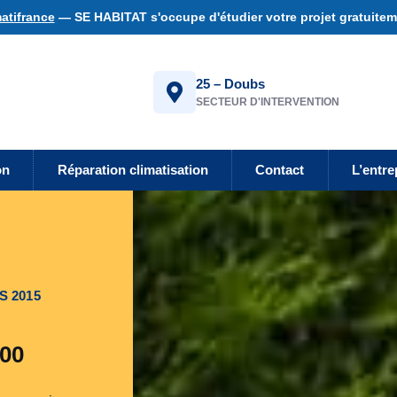
atifrance
— SE HABITAT s'occupe d'étudier votre projet gratuiteme
25 – Doubs
SECTEUR D'INTERVENTION
on
Réparation climatisation
Contact
L’entre
S 2015
500