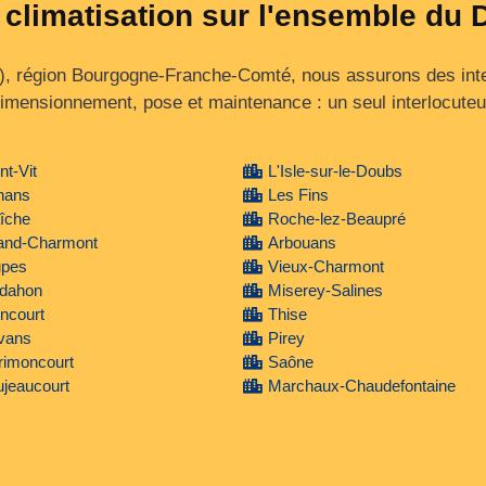
 climatisation sur l'ensemble du
), région Bourgogne‑Franche‑Comté, nous assurons des inte
imensionnement, pose et maintenance : un seul interlocuteu
nt-Vit
L'Isle-sur-le-Doubs
nans
Les Fins
îche
Roche-lez-Beaupré
and-Charmont
Arbouans
upes
Vieux-Charmont
ldahon
Miserey-Salines
ncourt
Thise
vans
Pirey
rimoncourt
Saône
jeaucourt
Marchaux-Chaudefontaine