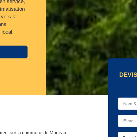
en service,
imatisation
 vers la
ons
 local.
DEVI
ment sur la commune de Morteau.