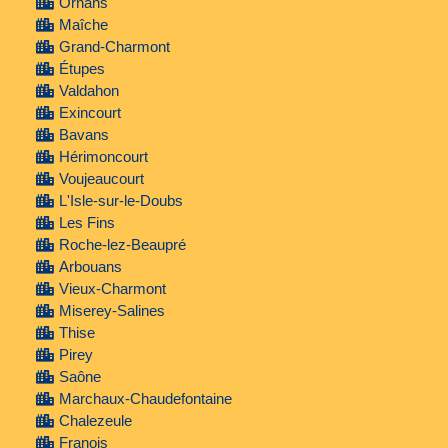
Ornans
Maîche
Grand-Charmont
Étupes
Valdahon
Exincourt
Bavans
Hérimoncourt
Voujeaucourt
L'Isle-sur-le-Doubs
Les Fins
Roche-lez-Beaupré
Arbouans
Vieux-Charmont
Miserey-Salines
Thise
Pirey
Saône
Marchaux-Chaudefontaine
Chalezeule
Franois