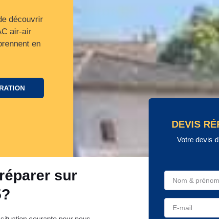
de découvrir
C air-air
prennent en
ARATION
DEVIS RÉ
Votre devis d
réparer sur
5?
e situation courante pour nous.